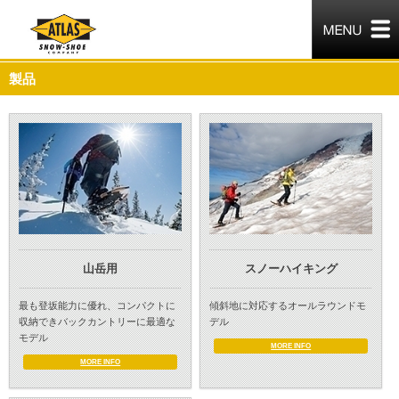
製品
山岳用
スノーハイキング
最も登坂能力に優れ、コンパクトに
傾斜地に対応するオールラウンドモ
収納できバックカントリーに最適な
デル
モデル
MORE INFO
MORE INFO